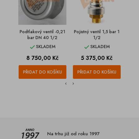
Podtlakový ventil -0,21
Pojistný ventil 1,5 bar 1
Pojist
bar DN 40 1/2
1/2
SKLADEM
SKLADEM


Cena
Cena
C
8 750,00 Kč
5 375,00 Kč
9
PŘIDAT DO KOŠÍKU
PŘIDAT DO KOŠÍKU
PŘI
Na trhu již od roku 1997