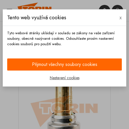


Tento web využívá cookies
x

Tyto webové stránky ukládají v souladu se zákony na vaše zařízení
soubory, obecně nazývané cookies. Odsouhlaste prosím nastavení
cookies souborů pro použití webu.
Domů
Ventily
Pojistné
Pojistný ventil 1,6 bar 1
1/4
Přijmout všechny soubory cookies
Nastavení cookies