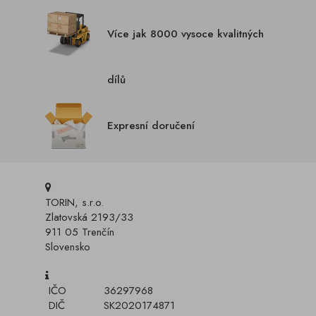
Více jak 8000 vysoce kvalitných
dílů
Expresní doručení
TORIN, s.r.o.
Zlatovská 2193/33
911 05 Trenčín
Slovensko
IČO
36297968
DIČ
SK2020174871