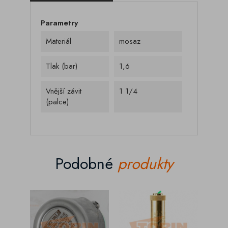
Parametry
Materiál
mosaz
Tlak (bar)
1,6
Vnější závit
1 1/4
(palce)
Podobné
produkty