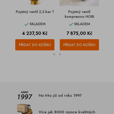
Pojistný ventil 2,3 bar 1
Pojistný ventil
Pojist
kompresoru HORI
SKLADEM
SKLADEM


Cena
Cena
C
4 237,50 Kč
7 875,00 Kč
3
PŘIDAT DO KOŠÍKU
PŘIDAT DO KOŠÍKU
PŘI
Na trhu již od roku 1997
Více jak 8000 vysoce kvalitných