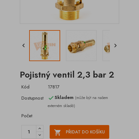


Pojistný ventil 2,3 bar 2
Kód
17817
Skladem
Dostupnost
(může být na našem

externém skladě)
Počet

PŘIDAT DO KOŠÍKU