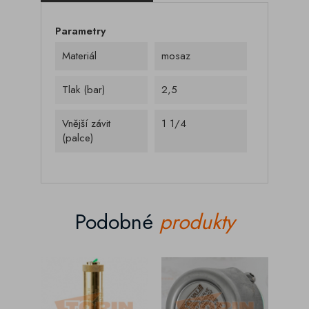
Parametry
Materiál
mosaz
Tlak (bar)
2,5
Vnější závit
1 1/4
(palce)
Podobné
produkty