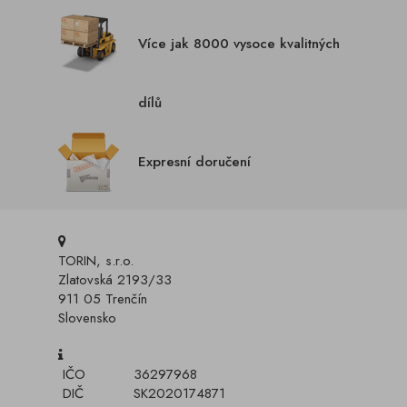
Více jak 8000 vysoce kvalitných
dílů
Expresní doručení
TORIN, s.r.o.
Zlatovská 2193/33
911 05 Trenčín
Slovensko
IČO
36297968
DIČ
SK2020174871