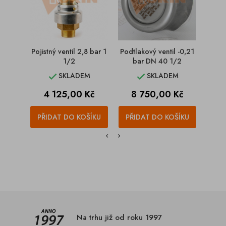
Pojistný ventil 2,8 bar 1
Podtlakový ventil -0,21
Pojist
1/2
bar DN 40 1/2
SKLADEM
SKLADEM


Cena
Cena
C
4 125,00 Kč
8 750,00 Kč
9
PŘIDAT DO KOŠÍKU
PŘIDAT DO KOŠÍKU
PŘI
Na trhu již od roku 1997