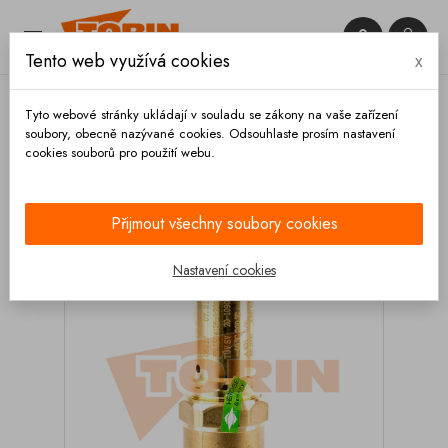


Tento web využívá cookies
x

Tyto webové stránky ukládají v souladu se zákony na vaše zařízení
soubory, obecně nazývané cookies. Odsouhlaste prosím nastavení
cookies souborů pro použití webu.
Domů
Ventily
Pojistné
Pojistný ventil 2,5 bar 1
1/4
Přijmout všechny soubory cookies
Nastavení cookies