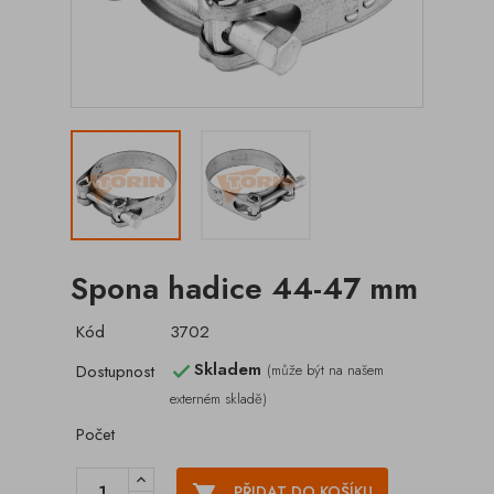
Spona hadice 44-47 mm
Kód
3702
Skladem
Dostupnost
(může být na našem

externém skladě)
Počet

PŘIDAT DO KOŠÍKU