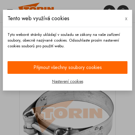


Tento web využívá cookies
x

Tyto webové stránky ukládají v souladu se zákony na vaše zařízení
soubory, obecně nazývané cookies. Odsouhlaste prosím nastavení
cookies souborů pro použití webu.
Domů
Hadice a příslušenství
Spony
Pevnostní -
GBS
Spona hadice 44-47 mm
Přijmout všechny soubory cookies
Nastavení cookies