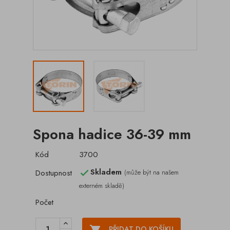
Spona hadice 36-39 mm
Kód
3700
Skladem
Dostupnost
(může být na našem

externém skladě)
Počet

PŘIDAT DO KOŠÍKU