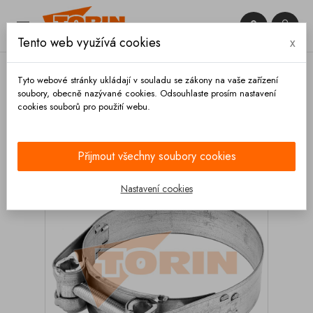


Tento web využívá cookies
x

Tyto webové stránky ukládají v souladu se zákony na vaše zařízení
soubory, obecně nazývané cookies. Odsouhlaste prosím nastavení
cookies souborů pro použití webu.
Domů
Hadice a příslušenství
Spony
Pevnostní -
GBS
Spona hadice 36-39 mm
Přijmout všechny soubory cookies
Nastavení cookies