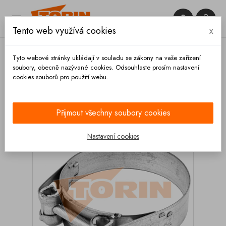


Tento web využívá cookies
x

Tyto webové stránky ukládají v souladu se zákony na vaše zařízení
soubory, obecně nazývané cookies. Odsouhlaste prosím nastavení
cookies souborů pro použití webu.
Domů
Hadice a příslušenství
Spony
Pevnostní -
GBS
Spona hadice 56-59 mm
Přijmout všechny soubory cookies
Nastavení cookies