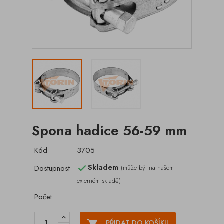
Spona hadice 56-59 mm
Kód
3705
Skladem
Dostupnost
(může být na našem

externém skladě)
Počet

PŘIDAT DO KOŠÍKU