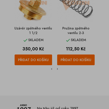
Uzávěr zpětného ventilu
Pružina zpětného
Uzávě
1 1/2
ventilu 2-3
SKLADEM
SKLADEM


Cena
Cena
350,00 Kč
112,50 Kč
PŘIDAT DO KOŠÍKU
PŘIDAT DO KOŠÍKU
PŘI
Na trhu již od roku 1997