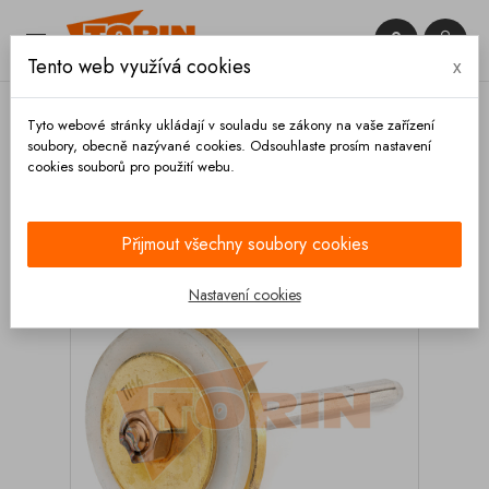


Tento web využívá cookies
x

Tyto webové stránky ukládají v souladu se zákony na vaše zařízení
soubory, obecně nazývané cookies. Odsouhlaste prosím nastavení
cookies souborů pro použití webu.
Domů
Ventily
Zpětné
Opravné sady
Klapka
zpětného ventilu 1 1/2
Přijmout všechny soubory cookies
Nastavení cookies