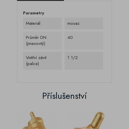
Parametry
Materiál
mosaz
Průměr DN
40
(jmenovitý)
Vnitřní závit
1 1/2
(palce)
Příslušenství