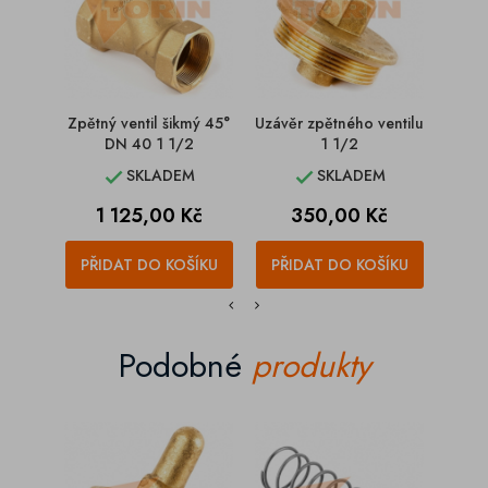
Zpětný ventil šikmý 45°
Uzávěr zpětného ventilu
Pr
DN 40 1 1/2
1 1/2
SKLADEM
SKLADEM


Cena
Cena
1 125,00 Kč
350,00 Kč
PŘIDAT DO KOŠÍKU
PŘIDAT DO KOŠÍKU
PŘI
Podobné
produkty