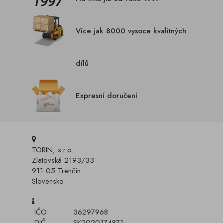
Více jak 8000 vysoce kvalitných
dílů
Expresní doručení
TORIN, s.r.o.
Zlatovská 2193/33
911 05 Trenčín
Slovensko
IČO
36297968
DIČ
SK2020174871