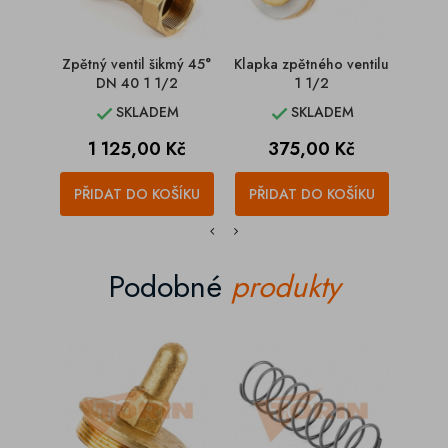
Zpětný ventil šikmý 45°
Klapka zpětného ventilu
Pr
DN 40 1 1/2
1 1/2
SKLADEM
SKLADEM


Cena
Cena
1 125,00 Kč
375,00 Kč
PŘIDAT DO KOŠÍKU
PŘIDAT DO KOŠÍKU
PŘI
Podobné
produkty