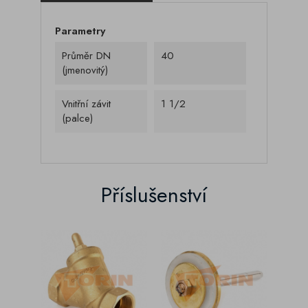
Parametry
Průměr DN
40
(jmenovitý)
Vnitřní závit
1 1/2
(palce)
Příslušenství