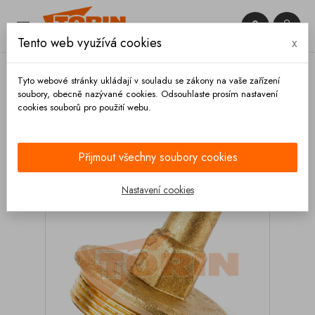


Tento web využívá cookies
x

Tyto webové stránky ukládají v souladu se zákony na vaše zařízení
soubory, obecně nazývané cookies. Odsouhlaste prosím nastavení
cookies souborů pro použití webu.
Domů
Ventily
Zpětné
Opravné sady
Uzávěr
zpětného ventilu 1 1/2
Přijmout všechny soubory cookies
Nastavení cookies