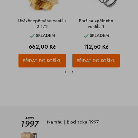
Uzávěr zpětného ventilu
Pružina zpětného
Klapk
2 1/2
ventilu 1
2 
SKLADEM
SKLADEM


Cena
Cena
662,00 Kč
112,50 Kč
PŘIDAT DO KOŠÍKU
PŘIDAT DO KOŠÍKU
PŘI
Na trhu již od roku 1997