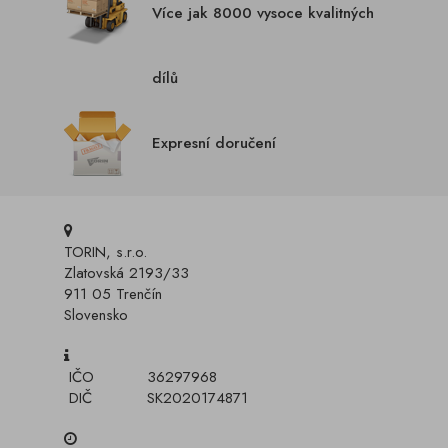
Více jak 8000 vysoce kvalitných
dílů
Expresní doručení
TORIN, s.r.o.
Zlatovská 2193/33
911 05 Trenčín
Slovensko
IČO
36297968
DIČ
SK2020174871