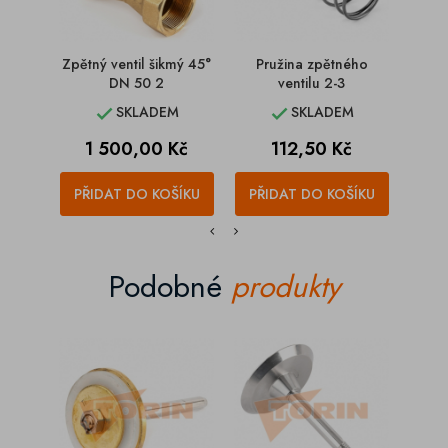
Zpětný ventil šikmý 45°
Pružina zpětného
Uzávě
DN 50 2
ventilu 2-3
SKLADEM
SKLADEM


Cena
Cena
1 500,00 Kč
112,50 Kč
PŘIDAT DO KOŠÍKU
PŘIDAT DO KOŠÍKU
PŘI
Podobné
produkty