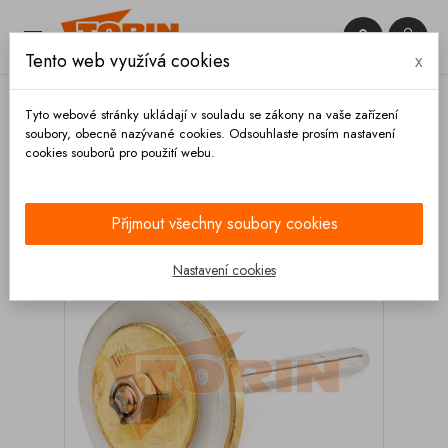


Tento web využívá cookies
x

Tyto webové stránky ukládají v souladu se zákony na vaše zařízení
soubory, obecně nazývané cookies. Odsouhlaste prosím nastavení
cookies souborů pro použití webu.
Domů
Ventily
Zpětné
Opravné sady
Klapka
zpětného ventilu 2
Přijmout všechny soubory cookies
Nastavení cookies