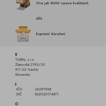
Více jak 8000 vysoce kvalitných
dílů
Expresní doručení
TORIN, s.r.o.
Zlatovská 2193/33
911 05 Trenčín
Slovensko
IČO
36297968
DIČ
SK2020174871