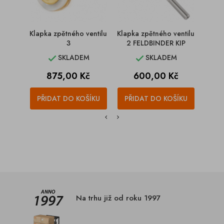
Klapka zpětného ventilu
Klapka zpětného ventilu
Uzávě
3
2 FELDBINDER KIP
SKLADEM
SKLADEM


Cena
Cena
875,00 Kč
600,00 Kč
PŘIDAT DO KOŠÍKU
PŘIDAT DO KOŠÍKU
PŘI
Na trhu již od roku 1997