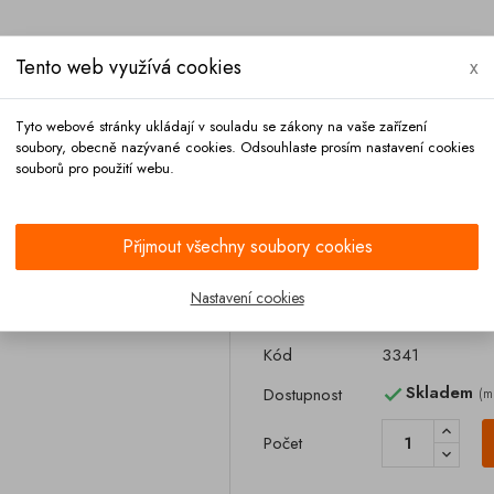
Tento web využívá cookies
x
Tyto webové stránky ukládají v souladu se zákony na vaše zařízení
soubory, obecně nazývané cookies. Odsouhlaste prosím nastavení cookies
souborů pro použití webu.
Platba
Kontakt
Přijmout všechny soubory cookies
entilu 2 1/2
Nastavení cookies
Klapka zpětného
Kód
3341
Skladem
Dostupnost
(m

Počet