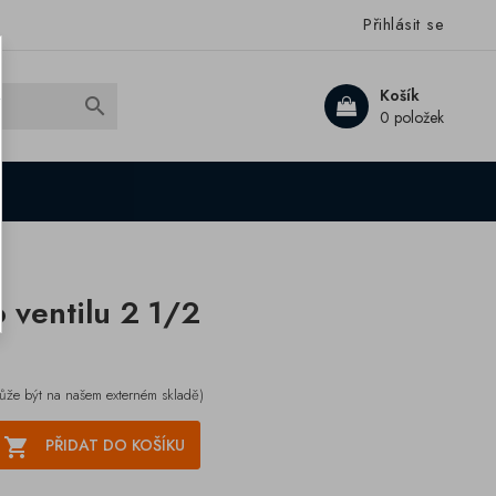
Přihlásit se
Košík

0 položek
 ventilu 2 1/2
ůže být na našem externém skladě)

PŘIDAT DO KOŠÍKU