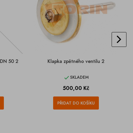
 DN 50 2
Klapka zpětného ventilu 2
SKLADEM

Cena
500,00 Kč
PŘIDAT DO KOŠÍKU