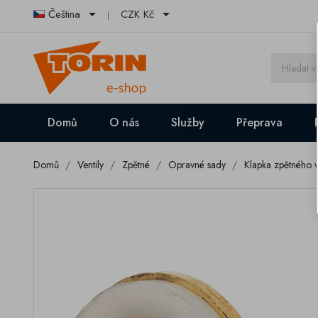


Čeština
CZK Kč
Domů
O nás
Služby
Přeprava
Domů
Ventily
Zpětné
Opravné sady
Klapka zpětného v