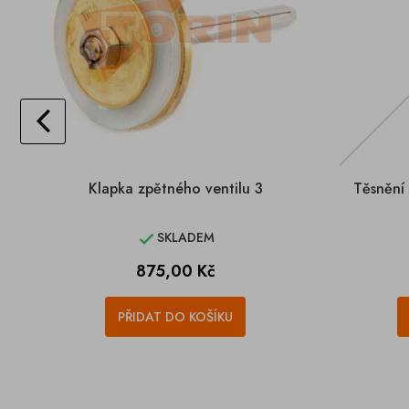
Klapka zpětného ventilu 3
Těsnění
SKLADEM

Cena
875,00 Kč
PŘIDAT DO KOŠÍKU