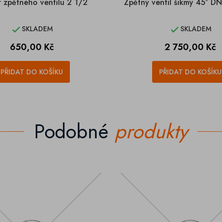
 zpětného ventilu 2 1/2
Zpětný ventil šikmý 45° D
SKLADEM
SKLADEM


Cena
Cena
650,00 Kč
2 750,00 Kč
PŘIDAT DO KOŠÍKU
PŘIDAT DO KOŠÍKU
Podobné
produkty