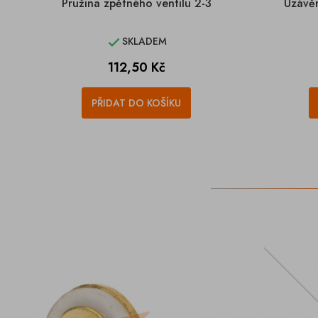
Pružina zpětného ventilu 2-3
Uzávěr
SKLADEM

Cena
112,50 Kč
PŘIDAT DO KOŠÍKU