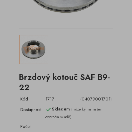
Brzdový kotouč SAF B9-
22
Kód
1717
(04079001701)
Skladem
Dostupnost
(může být na našem

externém skladě)
Počet