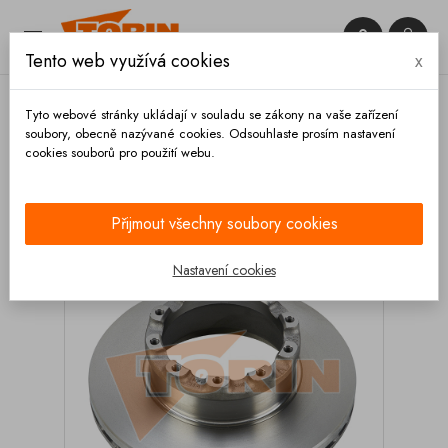


Tento web využívá cookies
x

Tyto webové stránky ukládají v souladu se zákony na vaše zařízení
soubory, obecně nazývané cookies. Odsouhlaste prosím nastavení
cookies souborů pro použití webu.
Domů
Brzdy
Brzdové kotouče
Kotouče
Brzdový kotouč SAF B9-22
Přijmout všechny soubory cookies
Nastavení cookies