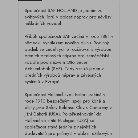
Společnost SAF-HOLLAND je jedním ze
světových lídrů v oblasti náprav pro návěsy
nákladních vozidel.
Příběh společnosti SAF začíná v roce 1881 v
německu vynálezem nového pluhu. Rodinný
podnik se začal rychle rozšiřovat s výrobou
prvních ocelových náprav pro zemědělská
vozidla pod názvem Otto Sauer
Achsenfabrik (SAF). Tady vzniká jeden z
předních výrobců náprav a závěsných
systémů v Evropě.
Společnost Holland svou historii začíná v
roce 1910 bezpečnými spoji pro koně a
pluhy jako Safety Release Clevis Company v
Jižní Dakotě (USA). Po přestěhování do
Holland ve státě Michigan (USA) se
společnost stává jedním z největších
dodavatelů pro průmysl v oblasti užitkových