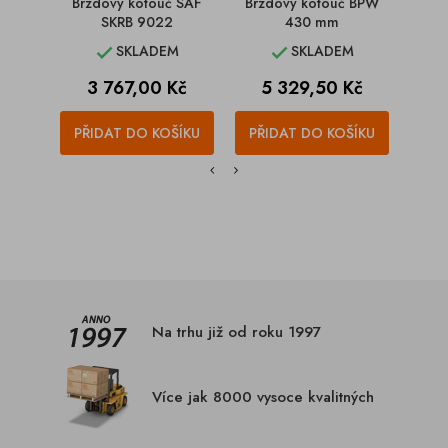
Brzdový kotouč SAF
Brzdový kotouč BPW
Brz
SKRB 9022
430 mm
SKLADEM
SKLADEM


Cena
Cena
C
3 767,00 Kč
5 329,50 Kč
2
PŘIDAT DO KOŠÍKU
PŘIDAT DO KOŠÍKU
PŘI
Na trhu již od roku 1997
Více jak 8000 vysoce kvalitných