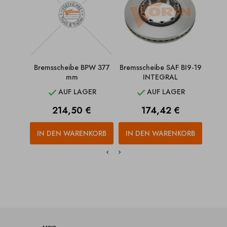
Bremsscheibe BPW 377
Bremsscheibe SAF BI9-19
Brem
mm
INTEGRAL
AUF LAGER
AUF LAGER


Preis
Preis
214,50 €
174,42 €
IN DEN WARENKORB
IN DEN WARENKORB
IN