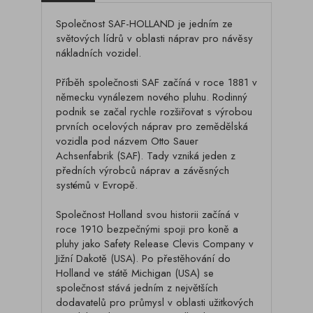
Společnost SAF-HOLLAND je jedním ze
světových lídrů v oblasti náprav pro návěsy
nákladních vozidel.
Příběh společnosti SAF začíná v roce 1881 v
německu vynálezem nového pluhu. Rodinný
podnik se začal rychle rozšiřovat s výrobou
prvních ocelových náprav pro zemědělská
vozidla pod názvem Otto Sauer
Achsenfabrik (SAF). Tady vzniká jeden z
předních výrobců náprav a závěsných
systémů v Evropě.
Společnost Holland svou historii začíná v
roce 1910 bezpečnými spoji pro koně a
pluhy jako Safety Release Clevis Company v
Jižní Dakotě (USA). Po přestěhování do
Holland ve státě Michigan (USA) se
společnost stává jedním z největších
dodavatelů pro průmysl v oblasti užitkových