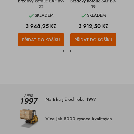
Brzdový kotouč SAF B9-
Brzdový kotouč SAF B9-
Brz
22
19
BI
SKLADEM
SKLADEM


Cena
Cena
C
3 948,25 Kč
3 912,50 Kč
4
PŘIDAT DO KOŠÍKU
PŘIDAT DO KOŠÍKU
PŘI
Na trhu již od roku 1997
Více jak 8000 vysoce kvalitných