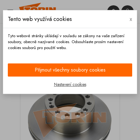


Tento web využívá cookies
x

Tyto webové stránky ukládají v souladu se zákony na vaše zařízení
soubory, obecně nazývané cookies. Odsouhlaste prosím nastavení
cookies souborů pro použití webu.
Domů
Brzdy
Brzdové kotouče
Kotouče
Brzdový kotouč SAF SKRB 9019
Přijmout všechny soubory cookies
Nastavení cookies