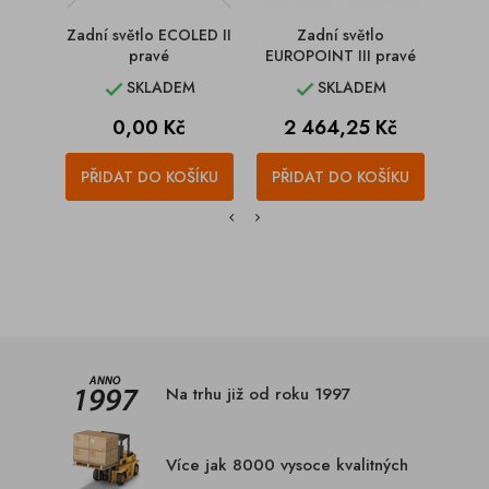
Zadní světlo ECOLED II
Zadní světlo
pravé
EUROPOINT III pravé
E
SKLADEM
SKLADEM


Cena
Cena
C
0,00 Kč
2 464,25 Kč
1
PŘIDAT DO KOŠÍKU
PŘIDAT DO KOŠÍKU
PŘI
Na trhu již od roku 1997
Více jak 8000 vysoce kvalitných