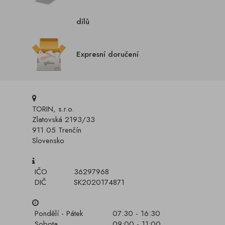
dílů
Expresní doručení
TORIN, s.r.o.
Zlatovská 2193/33
911 05 Trenčín
Slovensko
IČO
36297968
DIČ
SK2020174871
Pondělí - Pátek
07:30 - 16:30
Sobota
09:00 - 11:00