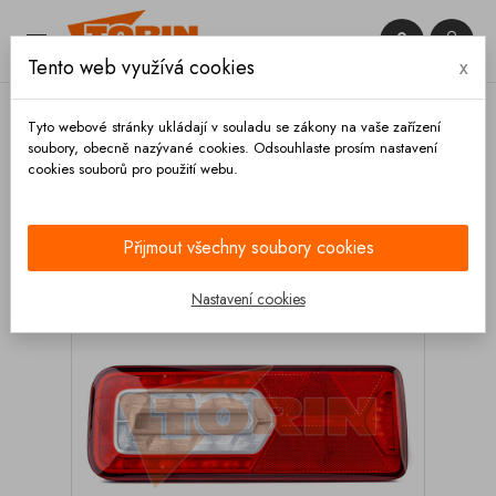


Tento web využívá cookies
x

Tyto webové stránky ukládají v souladu se zákony na vaše zařízení
soubory, obecně nazývané cookies. Odsouhlaste prosím nastavení
cookies souborů pro použití webu.
Domů
Osvětlení
Koncové světlá
Kompletní
Zadní světlo VIGNAL LC12T LED levé
Přijmout všechny soubory cookies
Nastavení cookies