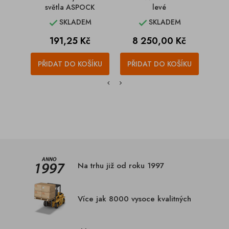
světla ASPOCK
levé
EURO
SKLADEM
SKLADEM


Cena
Cena
C
191,25 Kč
8 250,00 Kč
2
PŘIDAT DO KOŠÍKU
PŘIDAT DO KOŠÍKU
PŘI
Na trhu již od roku 1997
Více jak 8000 vysoce kvalitných