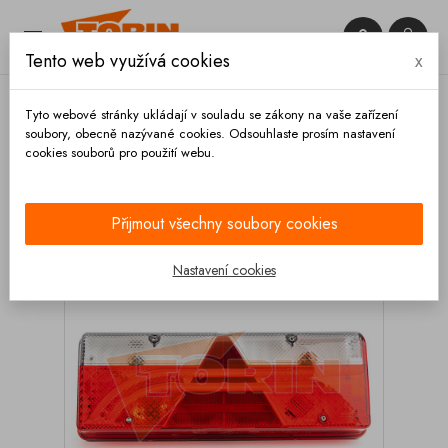


Tento web využívá cookies
x

Tyto webové stránky ukládají v souladu se zákony na vaše zařízení
soubory, obecně nazývané cookies. Odsouhlaste prosím nastavení
cookies souborů pro použití webu.
Domů
Osvětlení
Koncové světlá
Kompletní
Zadní světlo EUROPOINT III pravé
Přijmout všechny soubory cookies
Nastavení cookies