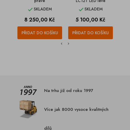
pravé
LC12T LED levé
SKLADEM
SKLADEM


Cena
Cena
C
8 250,00 Kč
5 100,00 Kč
1
PŘIDAT DO KOŠÍKU
PŘIDAT DO KOŠÍKU
PŘI
Na trhu již od roku 1997
Více jak 8000 vysoce kvalitných
dílů