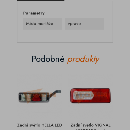
Parametry
Místo montáže
vpravo
Podobné
produkty
Zadní světlo HELLA LED
Zadní světlo VIGNAL
Zadn