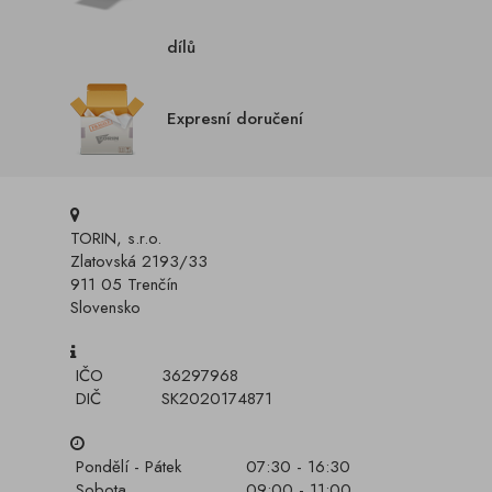
dílů
Expresní doručení
TORIN, s.r.o.
Zlatovská 2193/33
911 05 Trenčín
Slovensko
IČO
36297968
DIČ
SK2020174871
Pondělí - Pátek
07:30 - 16:30
Sobota
09:00 - 11:00