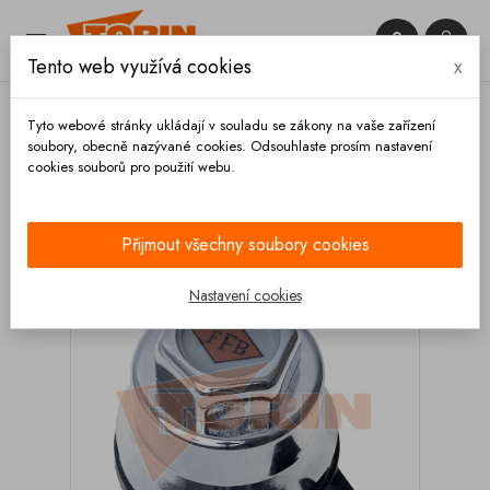


Tento web využívá cookies
x

Tyto webové stránky ukládají v souladu se zákony na vaše zařízení
soubory, obecně nazývané cookies. Odsouhlaste prosím nastavení
cookies souborů pro použití webu.
Domů
Podvozek a kola
Kola
Disky
Kryt
matice kola 32 mm FELDBINDER
Přijmout všechny soubory cookies
Nastavení cookies