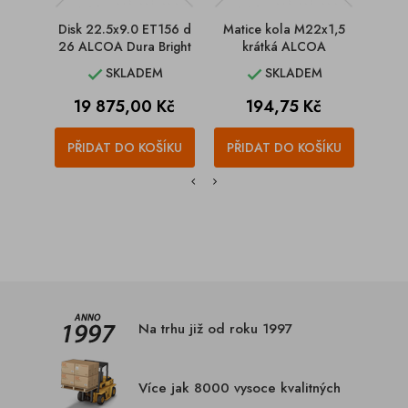
Disk 22.5x9.0 ET156 d
Matice kola M22x1,5
Kryt 
26 ALCOA Dura Bright
krátká ALCOA
SKLADEM
SKLADEM


Cena
Cena
19 875,00 Kč
194,75 Kč
PŘIDAT DO KOŠÍKU
PŘIDAT DO KOŠÍKU
PŘI
Na trhu již od roku 1997
Více jak 8000 vysoce kvalitných