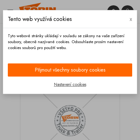


Tento web využívá cookies
x

Tyto webové stránky ukládají v souladu se zákony na vaše zařízení
soubory, obecně nazývané cookies. Odsouhlaste prosím nastavení
cookies souborů pro použití webu.
Domů
Podvozek a kola
Kola
Disky
Disk
22.5x9.0 ET156 d 32 ALCOA Dura Bright
Přijmout všechny soubory cookies
Nastavení cookies