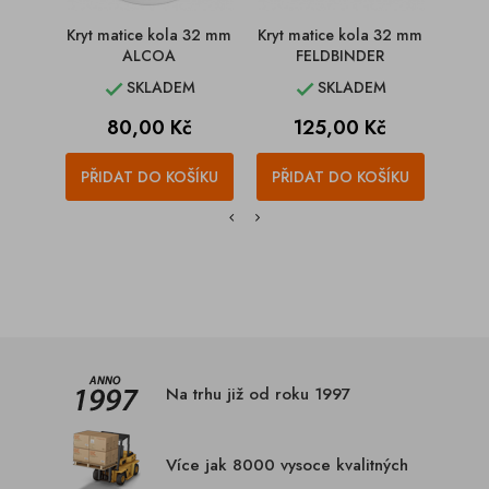
Kryt matice kola 32 mm
Kryt matice kola 32 mm
Disk
ALCOA
FELDBINDER
32 A
SKLADEM
SKLADEM


Cena
Cena
C
80,00 Kč
125,00 Kč
1
PŘIDAT DO KOŠÍKU
PŘIDAT DO KOŠÍKU
PŘI
Na trhu již od roku 1997
Více jak 8000 vysoce kvalitných