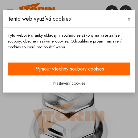


Tento web využívá cookies
x

Tyto webové stránky ukládají v souladu se zákony na vaše zařízení
soubory, obecně nazývané cookies. Odsouhlaste prosím nastavení
cookies souborů pro použití webu.
Domů
Podvozek a kola
Kola
Disky
Kryt
matice kola 32 mm FELDBINDER
Přijmout všechny soubory cookies
Nastavení cookies