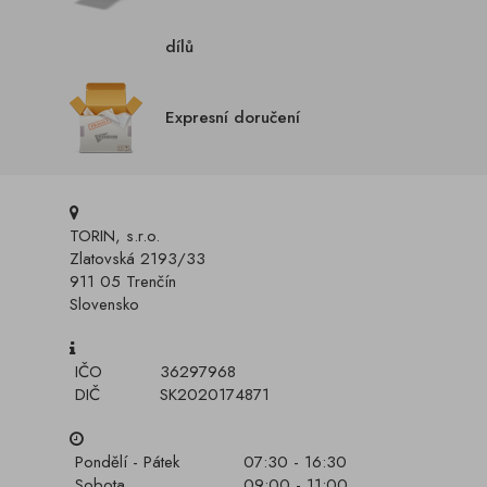
dílů
Expresní doručení
TORIN, s.r.o.
Zlatovská 2193/33
911 05 Trenčín
Slovensko
IČO
36297968
DIČ
SK2020174871
Pondělí - Pátek
07:30 - 16:30
Sobota
09:00 - 11:00