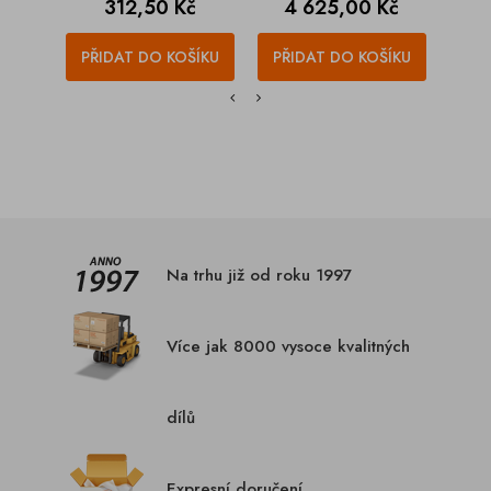
Cena
Cena
312,50 Kč
4 625,00 Kč
PŘIDAT DO KOŠÍKU
PŘIDAT DO KOŠÍKU
PŘI
Na trhu již od roku 1997
Více jak 8000 vysoce kvalitných
dílů
Expresní doručení