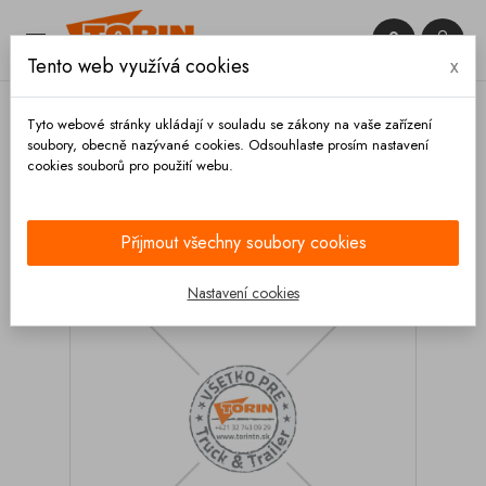


Tento web využívá cookies
x

Tyto webové stránky ukládají v souladu se zákony na vaše zařízení
soubory, obecně nazývané cookies. Odsouhlaste prosím nastavení
cookies souborů pro použití webu.
Domů
Podvozek a kola
Kola
Blatníky
Blatník FELDBINDER 450x630x1300 nerez
Přijmout všechny soubory cookies
Nastavení cookies