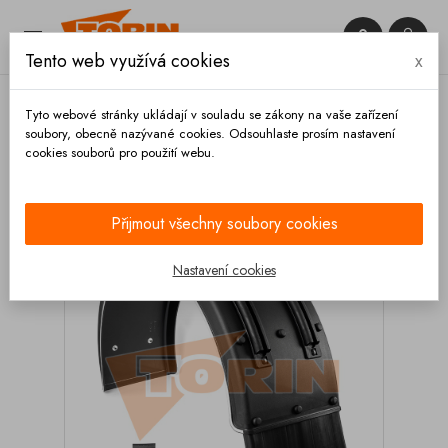


Tento web využívá cookies
x

Tyto webové stránky ukládají v souladu se zákony na vaše zařízení
soubory, obecně nazývané cookies. Odsouhlaste prosím nastavení
cookies souborů pro použití webu.
Domů
Podvozek a kola
Kola
Blatníky
Blatník SPITZER kompletní s držákmi
Přijmout všechny soubory cookies
Nastavení cookies