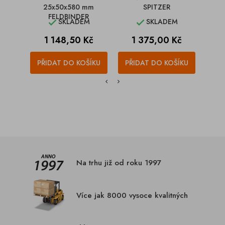
25x50x580 mm
SPITZER
FELDBINDER
SKLADEM
SKLADEM


Cena
Cena
C
1 148,50 Kč
1 375,00 Kč
1
PŘIDAT DO KOŠÍKU
PŘIDAT DO KOŠÍKU
PŘI
Na trhu již od roku 1997
Více jak 8000 vysoce kvalitných