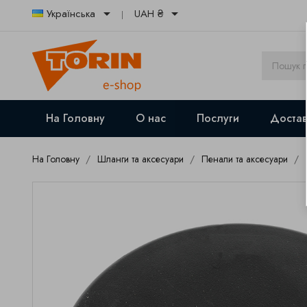


Українська
UAH ₴
На Головну
О нас
Послуги
Достав
На Головну
Шланги та аксесуари
Пенали та аксесуари