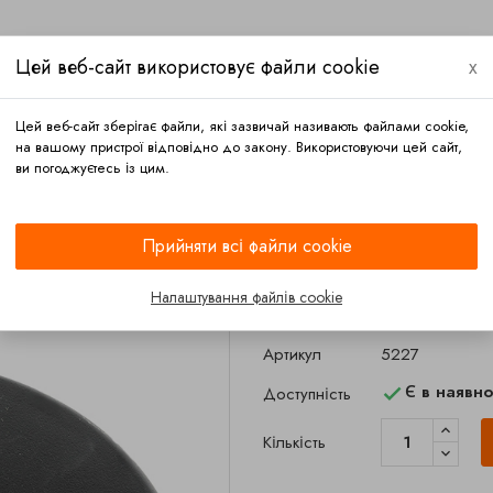
Цей веб-сайт використовує файли cookie
x
Цей веб-сайт зберігає файли, які зазвичай називають файлами cookie,
на вашому пристрої відповідно до закону. Використовуючи цей сайт,
ви погоджуєтесь із цим.
ка
Оплата
Контакт
Прийняти всі файли cookie
Заглушки
Заглушка пенала шлангів ДН 160
Налаштування файлів cookie
Заглушка пена
Артикул
5227
Є в наявно
Доступність

Кількість