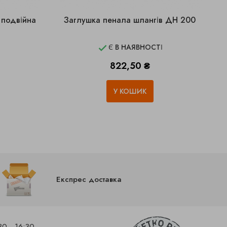
 подвійна
Заглушка пенала шлангів ДН 200
І
Є В НАЯВНОСТІ

Ціна
822,50 ₴
У КОШИК
Експрес доставка
30 - 16:30