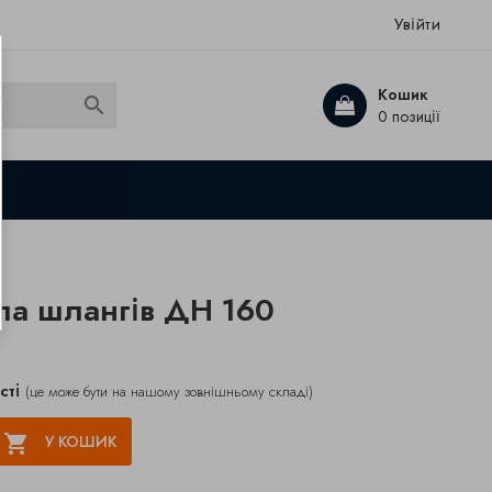
Увійти
Кошик

0 позиції
ла шлангів ДН 160
сті
(це може бути на нашому зовнішньому складі)

У КОШИК