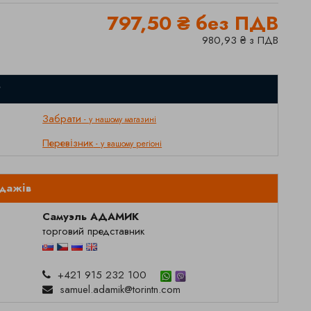
797,50 ₴ без ПДВ
980,93 ₴ з ПДВ
?
Забрати
- у нашому магазині
Перевізник
- у вашому регіоні
одажів
Самуэль АДАМИК
торговий представник
+421 915 232 100
samuel.adamik@torintn.com