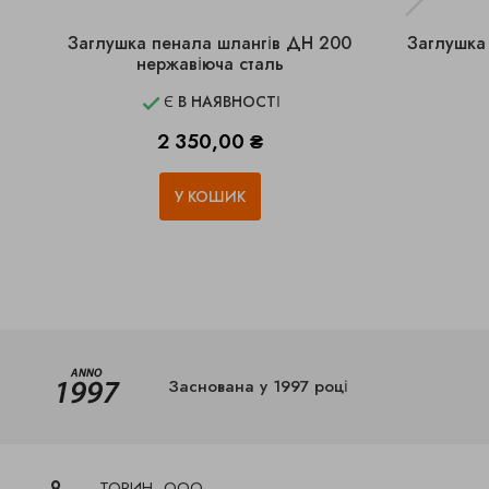
Заглушка пенала шлангів ДН 200
Заглушка
нержавіюча сталь
Є В НАЯВНОСТІ

Ціна
2 350,00 ₴
У КОШИК
Заснована у 1997 році
ТОРИН, ООО