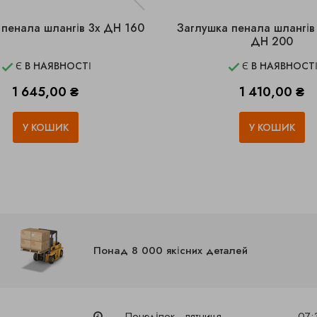
 пенала шлангів 3x ДН 160
Заглушка пенала шлангів
ДН 200
Є В НАЯВНОСТІ
Є В НАЯВНОСТ


Ціна
Ціна
1 645,00 ₴
1 410,00 ₴
У КОШИК
У КОШИК
Понад 8 000 якісних деталей
Понеділок - пятниця
07: