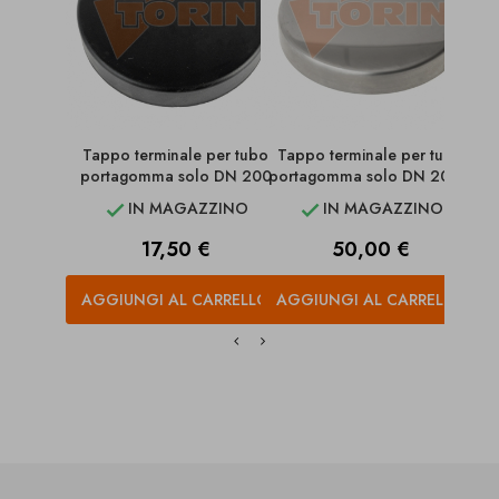
Tappo terminale per tubo
Tappo terminale per tubo
Tap
portagomma solo DN 200
portagomma solo DN 200...
po
IN MAGAZZINO
IN MAGAZZINO


Prezzo
Prezzo
17,50 €
50,00 €
AGGIUNGI AL CARRELLO
AGGIUNGI AL CARRELLO
AG