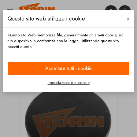


Questo sito web utilizza i cookie
x

Questo sito Web memorizza file, generalmente chiamati cookie, sul
tuo dispositivo in conformità con la legge. Utilizzando questo sito,
accetti questo.
Home
Tubi e accessori
Portagomma
Tappi
terminali
Tappo terminale per tubo portagomma solo
DN 160
Accettare tutti i cookie
Impostazioni dei cookie