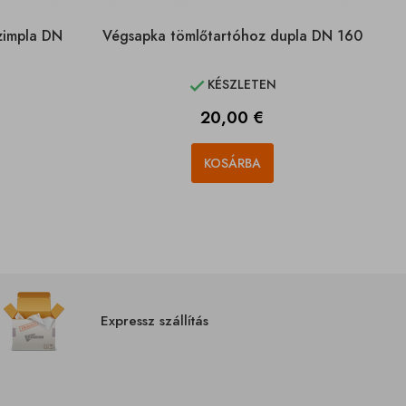
zimpla DN
Végsapka tömlőtartóhoz dupla DN 160
KÉSZLETEN

Ár
20,00 €
KOSÁRBA
Expressz szállítás