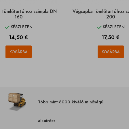
 tömlőtartóhoz szimpla DN
Végsapka tömlőtartóhoz s
160
200
KÉSZLETEN
KÉSZLETEN


Ár
Ár
14,50 €
17,50 €
KOSÁRBA
KOSÁRBA
Több mint 8000 kiváló minőségű
alkatrész