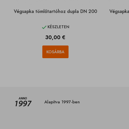
Végsapka tömlőtartóhoz dupla DN 200
Végsapka
KÉSZLETEN

Ár
30,00 €
KOSÁRBA
Alapítva 1997-ben