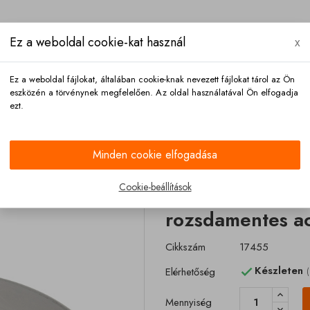
Ez a weboldal cookie-kat használ
x
Ez a weboldal fájlokat, általában cookie-knak nevezett fájlokat tárol az Ön
eszközén a törvénynek megfelelően. Az oldal használatával Ön elfogadja
ezt.
llítás
Fizetés
Kapcsolat
Minden cookie elfogadása
Végsapka tömlőtartóhoz szimpla DN 160 rozsdamentes acél
Cookie-beállítások
Végsapka tömlő
rozsdamentes ac
Cikkszám
17455
Készleten
Elérhetőség
(

Mennyiség