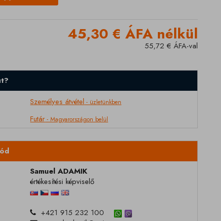
45,30 € ÁFA nélkül
55,72 € ÁFA-val
ut?
Személyes átvétel
- üzletünkben
Futár
- Magyarországon belül
dód
Samuel ADAMIK
értékesítési képviselő
+421 915 232 100