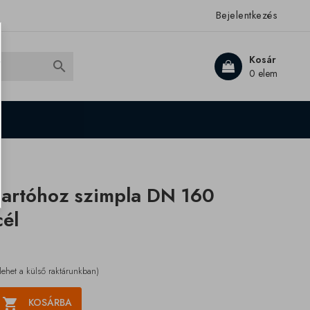
Bejelentkezés
Kosár

0 elem
tartóhoz szimpla DN 160
él
lehet a külső raktárunkban)

KOSÁRBA