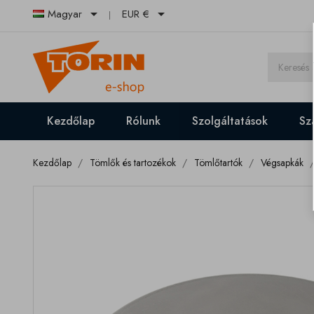


Magyar
EUR €
Kezdőlap
Rólunk
Szolgáltatások
Szá
Kezdőlap
Tömlők és tartozékok
Tömlőtartók
Végsapkák