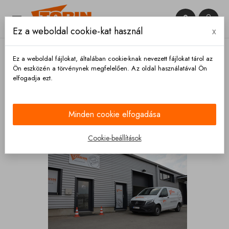


Ez a weboldal cookie-kat használ
x

Ez a weboldal fájlokat, általában cookie-knak nevezett fájlokat tárol az
Ön eszközén a törvénynek megfelelően. Az oldal használatával Ön
elfogadja ezt.
Kezdőlap
Rólunk
Rólunk
Minden cookie elfogadása
Cookie-beállítások