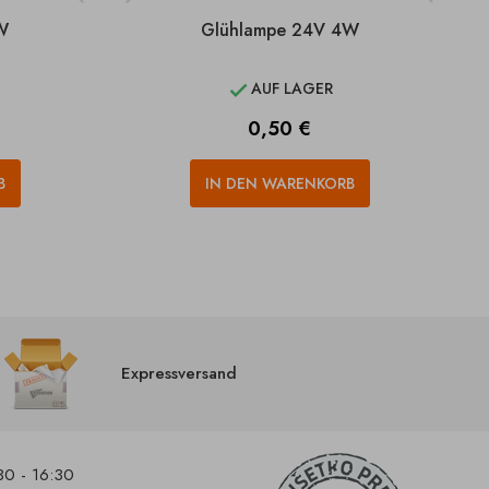
W
Glühlampe 24V 4W
AUF LAGER

Preis
0,50 €
B
IN DEN WARENKORB
Expressversand
30 - 16:30