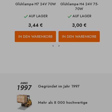
Glühlampe H7 24V 70W
Glühlampe H4 24V 75-
Gl
70W
AUF LAGER
AUF LAGER


Preis
Preis
3,44 €
3,00 €
IN DEN WARENKORB
IN DEN WARENKORB
IN
Gegründet im Jahr 1997
Mehr als 8 000 hochwertige