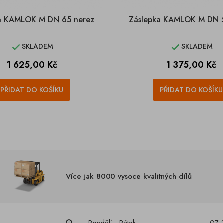
a KAMLOK M DN 65 nerez
Záslepka KAMLOK M DN 
SKLADEM
SKLADEM


Cena
Cena
1 625,00 Kč
1 375,00 Kč
PŘIDAT DO KOŠÍKU
PŘIDAT DO KOŠÍKU
Více jak 8000 vysoce kvalitných dílů
Pondělí - Pátek
07: