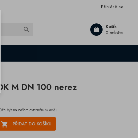
Přihlásit se
Košík

0 položek
OK M DN 100 nerez
ůže být na našem externém skladě)

PŘIDAT DO KOŠÍKU