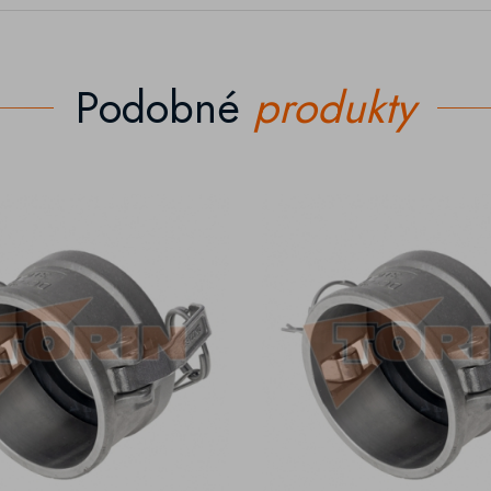
Podobné
produkty