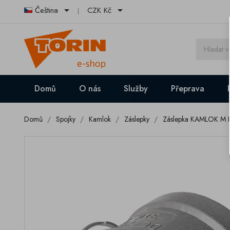


Čeština
CZK Kč
Domů
O nás
Služby
Přeprava
Domů
Spojky
Kamlok
Záslepky
Záslepka KAMLOK M 