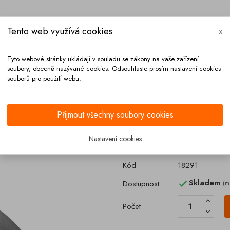
Tento web využívá cookies
x
Tyto webové stránky ukládají v souladu se zákony na vaše zařízení
soubory, obecně nazývané cookies. Odsouhlaste prosím nastavení cookies
souborů pro použití webu.
Platba
Kontakt
Přijmout všechny soubory cookies
DN 100 nerez
Nastavení cookies
Záslepka KAML
Kód
18291
Skladem
Dostupnost
(m

Počet