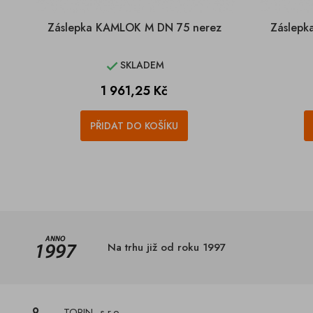
Záslepka KAMLOK M DN 75 nerez
Záslepk
SKLADEM

Cena
1 961,25 Kč
PŘIDAT DO KOŠÍKU
Na trhu již od roku 1997
TORIN, s.r.o.