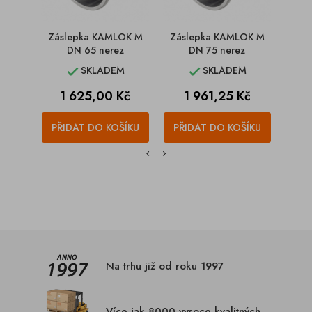
Záslepka KAMLOK M
Záslepka KAMLOK M
Zás
DN 65 nerez
DN 75 nerez
SKLADEM
SKLADEM


Cena
Cena
C
1 625,00 Kč
1 961,25 Kč
2
PŘIDAT DO KOŠÍKU
PŘIDAT DO KOŠÍKU
PŘI
Na trhu již od roku 1997
Více jak 8000 vysoce kvalitných