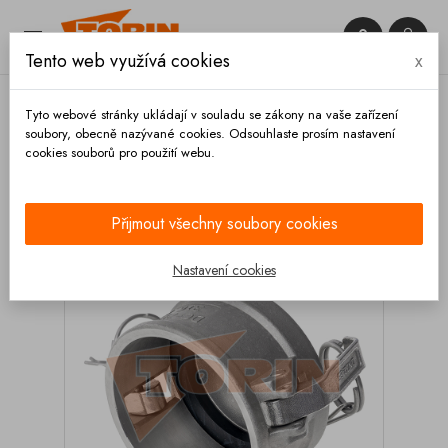


Tento web využívá cookies
x

Tyto webové stránky ukládají v souladu se zákony na vaše zařízení
soubory, obecně nazývané cookies. Odsouhlaste prosím nastavení
cookies souborů pro použití webu.
Domů
Spojky
Kamlok
Záslepky
Záslepka
KAMLOK M DN 50 nerez
Přijmout všechny soubory cookies
Nastavení cookies