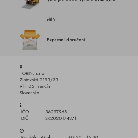
dílů
Expresní doručení
TORIN, s.r.o.
Zlatovská 2193/33
911 05 Trenčín
Slovensko
IČO
36297968
DIČ
SK2020174871
Pondělí - Pátek
07:30 - 16:30