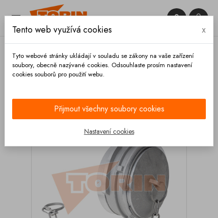


Tento web využívá cookies
x

Tyto webové stránky ukládají v souladu se zákony na vaše zařízení
soubory, obecně nazývané cookies. Odsouhlaste prosím nastavení
cookies souborů pro použití webu.
Domů
Spojky
Francouzské
Záslepky
Záslepka GUILLEMIN DN 100
Přijmout všechny soubory cookies
Nastavení cookies