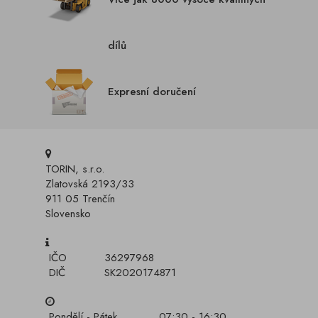
dílů
Expresní doručení
TORIN, s.r.o.
Zlatovská 2193/33
911 05 Trenčín
Slovensko
IČO
36297968
DIČ
SK2020174871
Pondělí - Pátek
07:30 - 16:30