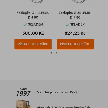
Záslepka GUILLEMIN
Záslepka GUILLEMIN
Zás
DN 80
DN 80
SKLADEM
SKLADEM


Cena
Cena
500,00 Kč
824,25 Kč
PŘIDAT DO KOŠÍKU
PŘIDAT DO KOŠÍKU
PŘI
Na trhu již od roku 1997
Více jak 8000 vysoce kvalitných