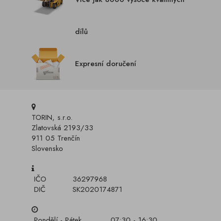
dílů
Expresní doručení
TORIN, s.r.o.
Zlatovská 2193/33
911 05 Trenčín
Slovensko
IČO
36297968
DIČ
SK2020174871
Pondělí - Pátek
07:30 - 16:30