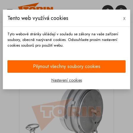


Tento web využívá cookies
x

Tyto webové stránky ukládají v souladu se zákony na vaše zařízení
soubory, obecně nazývané cookies. Odsouhlaste prosím nastavení
cookies souborů pro použití webu.
Domů
Spojky
Francouzské
Záslepky
Záslepka GUILLEMIN DN 50
Přijmout všechny soubory cookies
Nastavení cookies