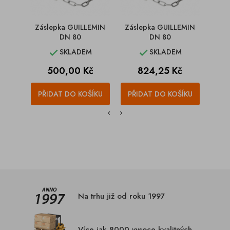
Záslepka GUILLEMIN
Záslepka GUILLEMIN
Zás
DN 80
DN 80
SKLADEM
SKLADEM


Cena
Cena
500,00 Kč
824,25 Kč
PŘIDAT DO KOŠÍKU
PŘIDAT DO KOŠÍKU
PŘI
Na trhu již od roku 1997
Více jak 8000 vysoce kvalitných