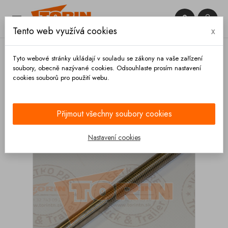


Tento web využívá cookies
x

Tyto webové stránky ukládají v souladu se zákony na vaše zařízení
soubory, obecně nazývané cookies. Odsouhlaste prosím nastavení
cookies souborů pro použití webu.
Domů
Výpustě
Šroub čeřícího klobouku M12x150
mm FELDBINDER
Přijmout všechny soubory cookies
Nastavení cookies