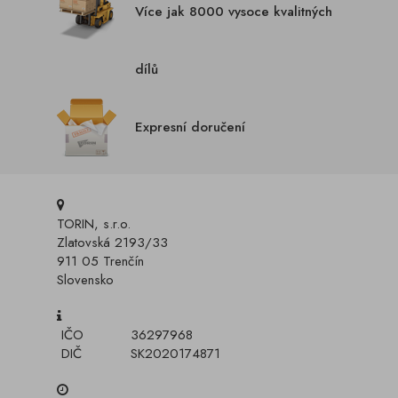
Více jak 8000 vysoce kvalitných
dílů
Expresní doručení
TORIN, s.r.o.
Zlatovská 2193/33
911 05 Trenčín
Slovensko
IČO
36297968
DIČ
SK2020174871