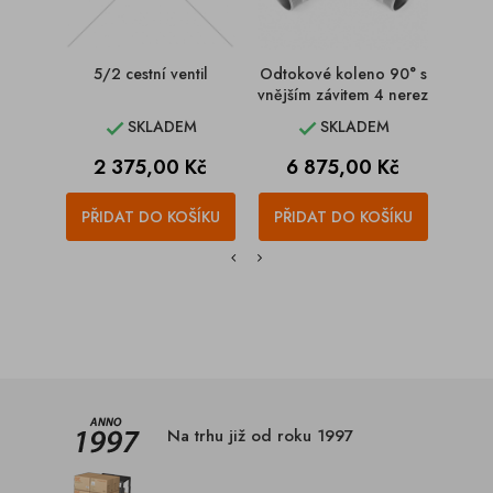
5/2 cestní ventil
Odtokové koleno 90° s
Odto
vnějším závitem 4 nerez
125
SKLADEM
SKLADEM


Cena
Cena
C
2 375,00 Kč
6 875,00 Kč
8
PŘIDAT DO KOŠÍKU
PŘIDAT DO KOŠÍKU
PŘI
Na trhu již od roku 1997