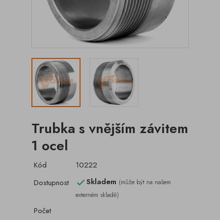
Trubka s vnějším závitem
1 ocel
Kód
10222
Skladem
Dostupnost
(může být na našem

externém skladě)
Počet