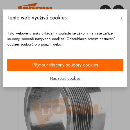


Tento web využívá cookies
x

Tyto webové stránky ukládají v souladu se zákony na vaše zařízení
soubory, obecně nazývané cookies. Odsouhlaste prosím nastavení
cookies souborů pro použití webu.
Domů
Armatury
Trubky
Trubka s vnějším
závitem 1 ocel
Přijmout všechny soubory cookies
Nastavení cookies