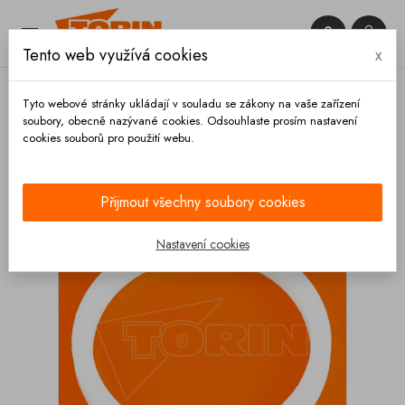


Tento web využívá cookies
x

Tyto webové stránky ukládají v souladu se zákony na vaše zařízení
soubory, obecně nazývané cookies. Odsouhlaste prosím nastavení
cookies souborů pro použití webu.
Domů
Spojky
Francouzské
Těsnění
Tesnění
francouzské spojky DN 80 PTFE
Přijmout všechny soubory cookies
Nastavení cookies