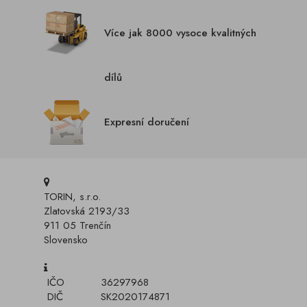
Více jak 8000 vysoce kvalitných
dílů
Expresní doručení
TORIN, s.r.o.
Zlatovská 2193/33
911 05 Trenčín
Slovensko
IČO
36297968
DIČ
SK2020174871