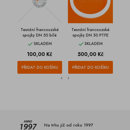
Tesnění francouzské
Tesnění francouzské
Tes
spojky DN 50 bílé
spojky DN 50 PTFE
spo
SKLADEM
SKLADEM


Cena
Cena
100,00 Kč
500,00 Kč
PŘIDAT DO KOŠÍKU
PŘIDAT DO KOŠÍKU
PŘI
Na trhu již od roku 1997