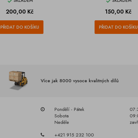
SKLADEM
SKLADEM


Cena
Cena
200,00 Kč
150,00 Kč
PŘIDAT DO KOŠÍKU
PŘIDAT DO KOŠÍKU
Více jak 8000 vysoce kvalitných dílů
Pondělí - Pátek
07:
Sobota
09:
Neděle
zav
+421 915 232 100