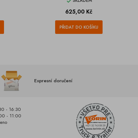
SKLADEM

Cena
625,00 Kč
PŘIDAT DO KOŠÍKU
Expresní doručení
30 - 16:30
00 - 11:00
řeno