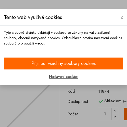
Tento web využívá cookies
x
Tyto webové stránky ukládají v souladu se zákony na vaše zařízení
soubory, obecně nazývané cookies. Odsouhlaste prosím nastavení cookies
souborů pro použití webu.
Platba
Kontakt
Přijmout všechny soubory cookies
ské spojky DN 80 černé
Nastavení cookies
Tesnění francou
Kód
11874
Skladem
Dostupnost
(m

Počet