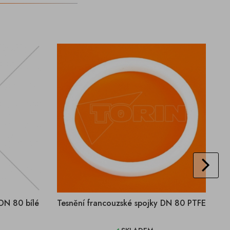
 DN 80 bílé
Tesnění francouzské spojky DN 80 PTFE
T