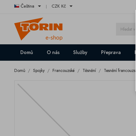


Čeština
CZK Kč
Domů
O nás
Služby
Přeprava
Domů
Spojky
Francouzské
Těsnění
Tesnění francouz