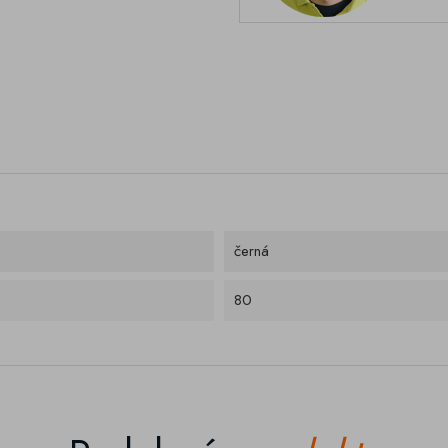
černá
80