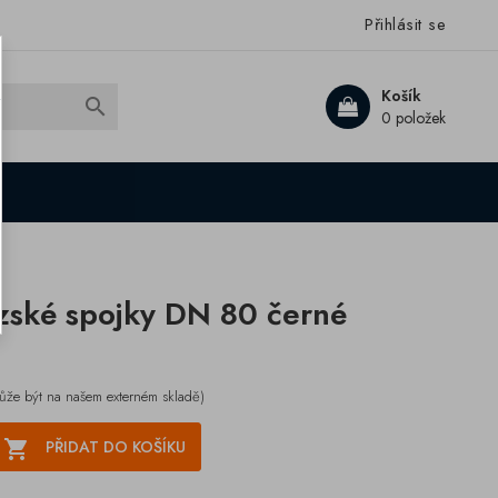
Přihlásit se
Košík

0 položek
zské spojky DN 80 černé
ůže být na našem externém skladě)

PŘIDAT DO KOŠÍKU