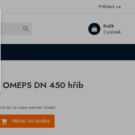
Přihlásit se
Košík

0 položek
u OMEPS DN 450 hřib
ůže být na našem externém skladě)

PŘIDAT DO KOŠÍKU