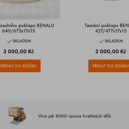
 zadního poklopu BENALU
Tesnění poklopu BE
640/675x17x15
437/477x17x15
SKLADEM
SKLADEM


Cena
Cena
3 000,00 Kč
2 000,00 Kč
PŘIDAT DO KOŠÍKU
PŘIDAT DO KOŠÍKU
Více jak 8000 vysoce kvalitných dílů