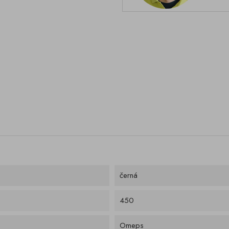
černá
450
Omeps