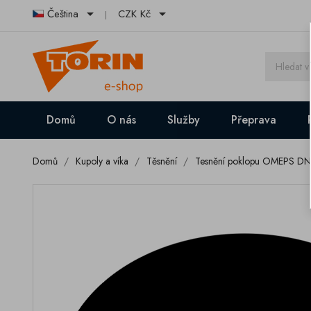


Čeština
CZK Kč
Domů
O nás
Služby
Přeprava
Domů
Kupoly a víka
Těsnění
Tesnění poklopu OMEPS DN