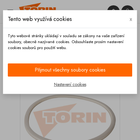


Tento web využívá cookies
x

Tyto webové stránky ukládají v souladu se zákony na vaše zařízení
soubory, obecně nazývané cookies. Odsouhlaste prosím nastavení
cookies souborů pro použití webu.
Domů
Kupoly a víka
Těsnění
Tesnění poklopu
BENALU 437/477x17x15
Přijmout všechny soubory cookies
Nastavení cookies