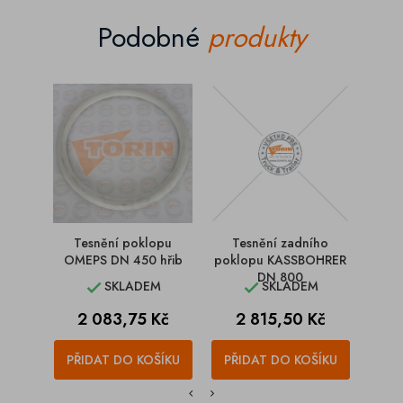
Podobné
produkty
Tesnění poklopu
Tesnění zadního
Te
OMEPS DN 450 hřib
poklopu KASSBOHRER
KAS
DN 800
SKLADEM
SKLADEM


Cena
Cena
C
2 083,75 Kč
2 815,50 Kč
1
PŘIDAT DO KOŠÍKU
PŘIDAT DO KOŠÍKU
PŘI