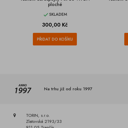
ploché
SKLADEM

Cena
300,00 Kč
PŘIDAT DO KOŠÍKU
Na trhu již od roku 1997
TORIN, s.r.o.
Zlatovská 2193/33
911 05 Trenčín