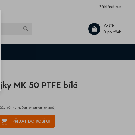
Přihlásit se
Košík

0 položek
jky MK 50 PTFE bílé
ůže být na našem externém skladě)

PŘIDAT DO KOŠÍKU