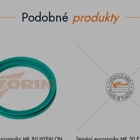
Podobné
produkty
eurospojky MK 80 HYPALON
Tesnění eurospojky MK 50 P