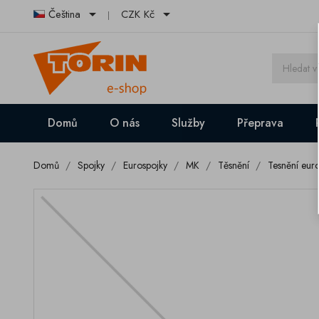


Čeština
CZK Kč
Domů
O nás
Služby
Přeprava
Domů
Spojky
Eurospojky
MK
Těsnění
Tesnění eur