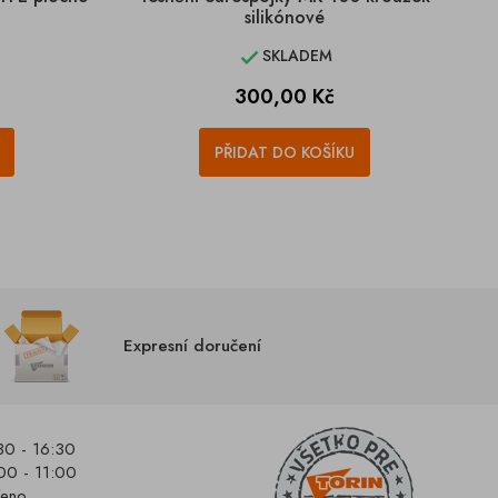
silikónové
SKLADEM

Cena
300,00 Kč
PŘIDAT DO KOŠÍKU
Expresní doručení
30 - 16:30
00 - 11:00
řeno