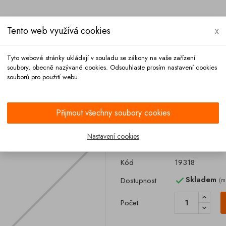
Tento web využívá cookies
x
Tyto webové stránky ukládají v souladu se zákony na vaše zařízení
soubory, obecně nazývané cookies. Odsouhlaste prosím nastavení cookies
souborů pro použití webu.
Platba
Kontakt
Přijmout všechny soubory cookies
ospojky MK 50 PTFE bílé
Nastavení cookies
Tesnění eurospo
Kód
19318
Skladem
Dostupnost
(m

Počet