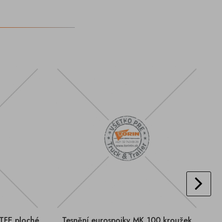
TFE ploché
Tesnění eurospojky MK 100 kroužek