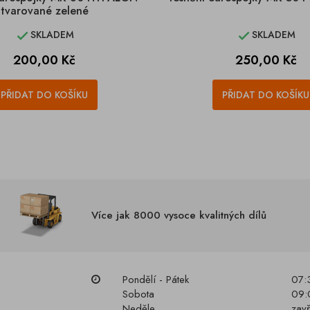
tvarované zelené
SKLADEM
SKLADEM


Cena
Cena
200,00 Kč
250,00 Kč
PŘIDAT DO KOŠÍKU
PŘIDAT DO KOŠÍKU
Více jak 8000 vysoce kvalitných dílů
Pondělí - Pátek
07:
Sobota
09:
Neděle
zav