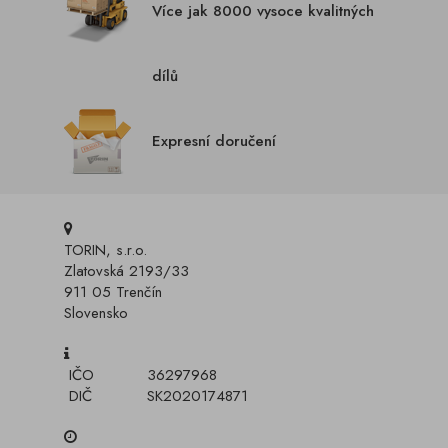
Více jak 8000 vysoce kvalitných
dílů
Expresní doručení
TORIN, s.r.o.
Zlatovská 2193/33
911 05 Trenčín
Slovensko
IČO
36297968
DIČ
SK2020174871