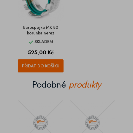
Eurospojka MK 80
korunka nerez
SKLADEM

Cena
525,00 Kč
PŘIDAT DO KOŠÍKU
Podobné
produkty