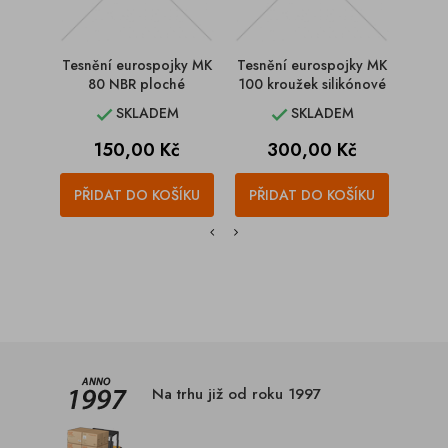
Tesnění eurospojky MK
Tesnění eurospojky MK
Tesně
80 NBR ploché
100 kroužek silikónové
80
SKLADEM
SKLADEM


Cena
Cena
150,00 Kč
300,00 Kč
PŘIDAT DO KOŠÍKU
PŘIDAT DO KOŠÍKU
PŘI
Na trhu již od roku 1997