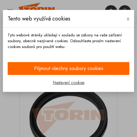


Tento web využívá cookies
x

Tyto webové stránky ukládají v souladu se zákony na vaše zařízení
soubory, obecně nazývané cookies. Odsouhlaste prosím nastavení
cookies souborů pro použití webu.
Domů
Spojky
Eurospojky
MK
Těsnění
Tesnění eurospojky MK 80 tvarované VAMAC
Přijmout všechny soubory cookies
Nastavení cookies