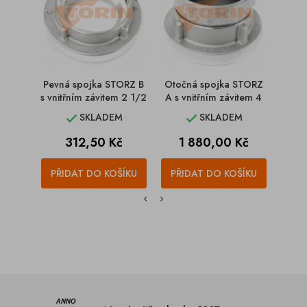
Pevná spojka STORZ B
Otočná spojka STORZ
Pevn
s vnitřním závitem 2 1/2
A s vnitřním závitem 4
s vni
SKLADEM
SKLADEM


Cena
Cena
C
312,50 Kč
1 880,00 Kč
1
PŘIDAT DO KOŠÍKU
PŘIDAT DO KOŠÍKU
PŘI