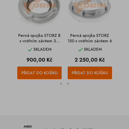
Pevná spojka STORZ B
Pevná spojka STORZ
Otoč
s vnitřním závitem 3...
150 s vnitřním závitem 6
B s 
SKLADEM
SKLADEM


Cena
Cena
900,00 Kč
2 250,00 Kč
1
PŘIDAT DO KOŠÍKU
PŘIDAT DO KOŠÍKU
PŘI