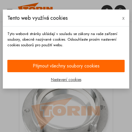


Tento web využívá cookies
x

Tyto webové stránky ukládají v souladu se zákony na vaše zařízení
soubory, obecně nazývané cookies. Odsouhlaste prosím nastavení
cookies souborů pro použití webu.
Domů
Spojky
Systém STORZ
Spojky s vnitřním
závitem
Pevná spojka STORZ A s vnitřním závitem 4
Přijmout všechny soubory cookies
Nastavení cookies