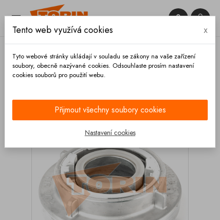


Tento web využívá cookies
x

Tyto webové stránky ukládají v souladu se zákony na vaše zařízení
soubory, obecně nazývané cookies. Odsouhlaste prosím nastavení
cookies souborů pro použití webu.
Domů
Spojky
Systém STORZ
Redukce
(přechodky)
Redukce STORZ A-B
Přijmout všechny soubory cookies
Nastavení cookies