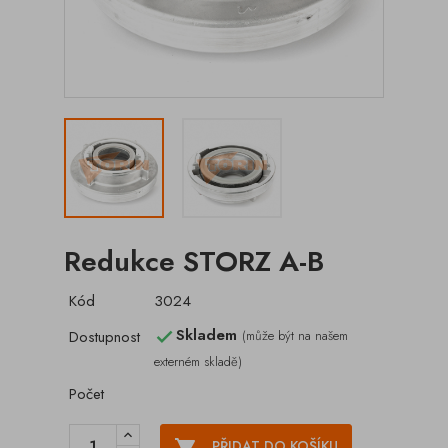
Redukce STORZ A-B
Kód
3024
Skladem
Dostupnost
(může být na našem

externém skladě)
Počet

PŘIDAT DO KOŠÍKU