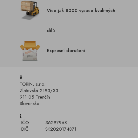
Více jak 8000 vysoce kvalitných
dílů
Expresní doručení
TORIN, s.r.o.
Zlatovská 2193/33
911 05 Trenčín
Slovensko
IČO
36297968
DIČ
SK2020174871