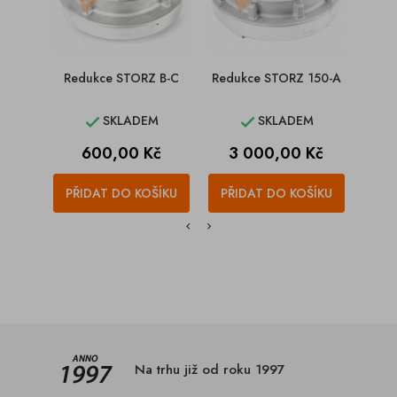
Redukce STORZ B-C
Redukce STORZ 150-A
Redu
SKLADEM
SKLADEM


Cena
Cena
C
600,00 Kč
3 000,00 Kč
3
PŘIDAT DO KOŠÍKU
PŘIDAT DO KOŠÍKU
PŘI
Na trhu již od roku 1997