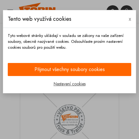


Tento web využívá cookies
x

Tyto webové stránky ukládají v souladu se zákony na vaše zařízení
soubory, obecně nazývané cookies. Odsouhlaste prosím nastavení
cookies souborů pro použití webu.
Domů
Spojky
Systém STORZ
Redukce
(přechodky)
Redukce STORZ 125-A
Přijmout všechny soubory cookies
Nastavení cookies