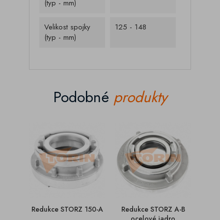
(typ - mm)
Velikost spojky
125 - 148
(typ - mm)
Podobné
produkty
Redukce STORZ 150-A
Redukce STORZ A-B
Red
ocelové jadro