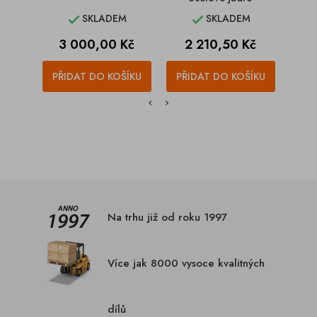
SKLADEM
SKLADEM


Cena
Cena
C
3 000,00 Kč
2 210,50 Kč
1
PŘIDAT DO KOŠÍKU
PŘIDAT DO KOŠÍKU
PŘI
Na trhu již od roku 1997
Více jak 8000 vysoce kvalitných
dílů