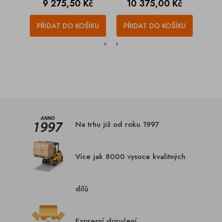
Cena
Cena
C
9 275,50 Kč
10 375,00 Kč
1
PŘIDAT DO KOŠÍKU
PŘIDAT DO KOŠÍKU
PŘI
Na trhu již od roku 1997
Více jak 8000 vysoce kvalitných
dílů
Expresní doručení