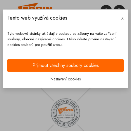


Tento web využívá cookies
x

Tyto webové stránky ukládají v souladu se zákony na vaše zařízení
soubory, obecně nazývané cookies. Odsouhlaste prosím nastavení
cookies souborů pro použití webu.
Domů
Podvozek a kola
Nárazníky
Profily
Držák nárazníku V-profil FELDBINDER EUT
Přijmout všechny soubory cookies
Nastavení cookies