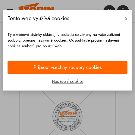


Tento web využívá cookies
x

Tyto webové stránky ukládají v souladu se zákony na vaše zařízení
soubory, obecně nazývané cookies. Odsouhlaste prosím nastavení
cookies souborů pro použití webu.
Domů
Podvozek a kola
Nárazníky
Profily
Nárazník 2400 mm KASSBOHRER hliník
Přijmout všechny soubory cookies
Nastavení cookies