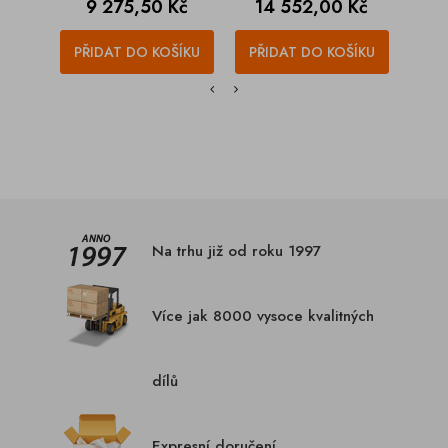
Cena
Cena
C
9 275,50 Kč
14 552,00 Kč
1
PŘIDAT DO KOŠÍKU
PŘIDAT DO KOŠÍKU
PŘI
Na trhu již od roku 1997
Více jak 8000 vysoce kvalitných
dílů
Expresní doručení