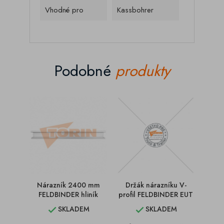
Vhodné pro
Kassbohrer
Podobné
produkty
Nárazník 2400 mm
Držák nárazníku V-
D
FELDBINDER hliník
profil FELDBINDER EUT
F
SKLADEM
SKLADEM

