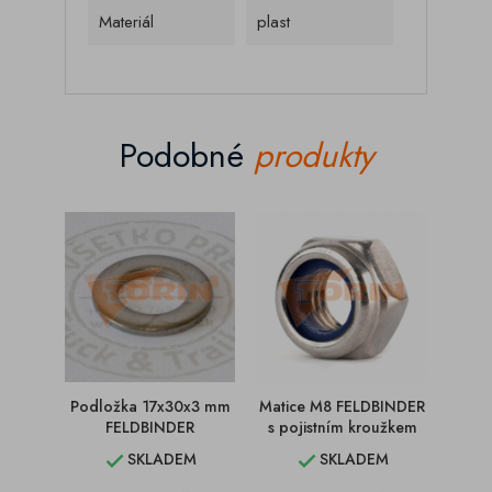
Materiál
plast
Podobné
produkty
Podložka 17x30x3 mm
Matice M8 FELDBINDER
Zá
FELDBINDER
s pojistním kroužkem
SKLADEM
SKLADEM

