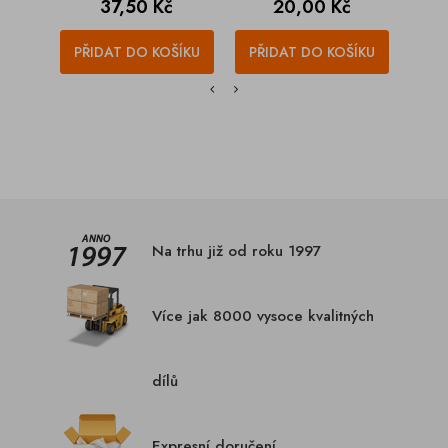
Cena
Cena
37,50 Kč
20,00 Kč
PŘIDAT DO KOŠÍKU
PŘIDAT DO KOŠÍKU
PŘI
Na trhu již od roku 1997
Více jak 8000 vysoce kvalitných
dílů
Expresní doručení