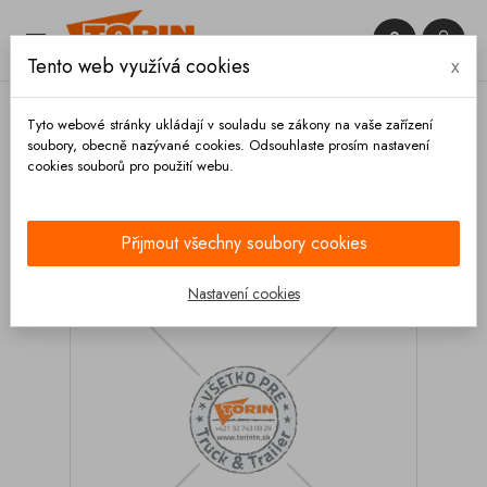


Tento web využívá cookies
x

Tyto webové stránky ukládají v souladu se zákony na vaše zařízení
soubory, obecně nazývané cookies. Odsouhlaste prosím nastavení
cookies souborů pro použití webu.
Domů
Zábradlí
Příslušenství
Záslepka 30 mm
FELDBINDER
Přijmout všechny soubory cookies
Nastavení cookies