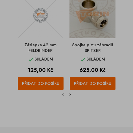
Záslepka 42 mm
Spojka pístu zábradlí
Šr
FELDBINDER
SPITZER
SKLADEM
SKLADEM


Cena
Cena
125,00 Kč
625,00 Kč
PŘIDAT DO KOŠÍKU
PŘIDAT DO KOŠÍKU
PŘI