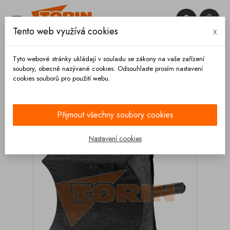


Tento web využívá cookies
x

Tyto webové stránky ukládají v souladu se zákony na vaše zařízení
soubory, obecně nazývané cookies. Odsouhlaste prosím nastavení
cookies souborů pro použití webu.
Domů
Zábradlí
Příslušenství
Guma držáku tyče
zábradlí FELDBINDER
Přijmout všechny soubory cookies
Nastavení cookies