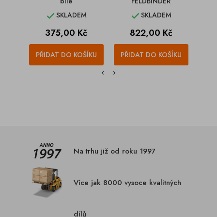
bílé
FELDBINDER
SKLADEM
SKLADEM


Cena
Cena
C
375,00 Kč
822,00 Kč
1
PŘIDAT DO KOŠÍKU
PŘIDAT DO KOŠÍKU
PŘI
Na trhu již od roku 1997
Více jak 8000 vysoce kvalitných
dílů