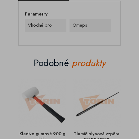
Parametry
Vhodné pro
Omeps
Podobné
produkty
Kladivo gumové 900 g
Tlumič plynová vzpěra
Tlumi