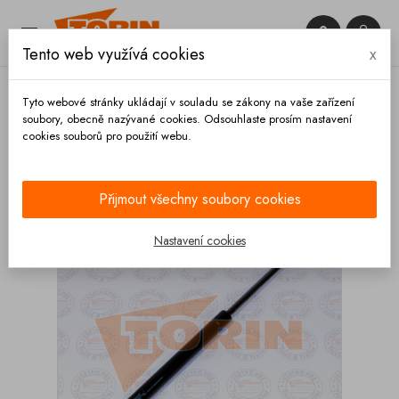


Tento web využívá cookies
x

Tyto webové stránky ukládají v souladu se zákony na vaše zařízení
soubory, obecně nazývané cookies. Odsouhlaste prosím nastavení
cookies souborů pro použití webu.
Domů
Výbava vozidla
Příslušenství
Tlumič
plynová vzpěra OMEPS
Přijmout všechny soubory cookies
Nastavení cookies