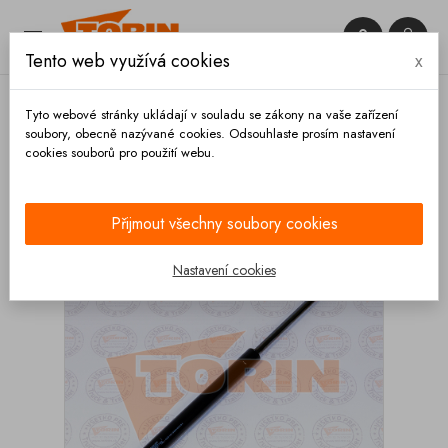


Tento web využívá cookies
x

Tyto webové stránky ukládají v souladu se zákony na vaše zařízení
soubory, obecně nazývané cookies. Odsouhlaste prosím nastavení
cookies souborů pro použití webu.
Domů
Výbava vozidla
Příslušenství
Tlumič
plynová vzpěra BENALU
Přijmout všechny soubory cookies
Nastavení cookies