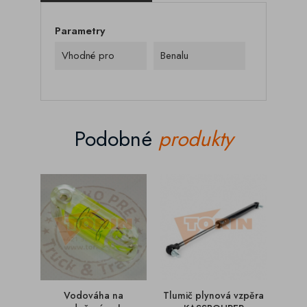
Parametry
Vhodné pro
Benalu
Podobné
produkty
Vodováha na
Tlumič plynová vzpěra
Tabu