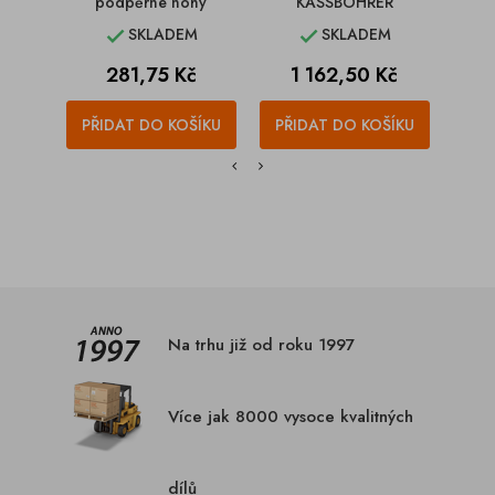
podpěrné nohy
KASSBOHRER
nákl
SKLADEM
SKLADEM


Cena
Cena
C
281,75 Kč
1 162,50 Kč
2
PŘIDAT DO KOŠÍKU
PŘIDAT DO KOŠÍKU
PŘI
Na trhu již od roku 1997
Více jak 8000 vysoce kvalitných
dílů