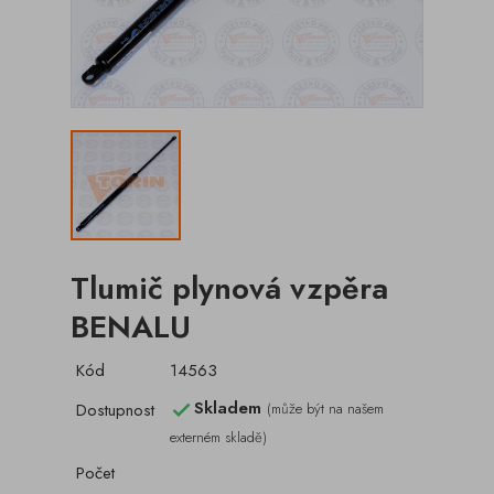
Tlumič plynová vzpěra
BENALU
Kód
14563
Skladem
Dostupnost
(může být na našem

externém skladě)
Počet