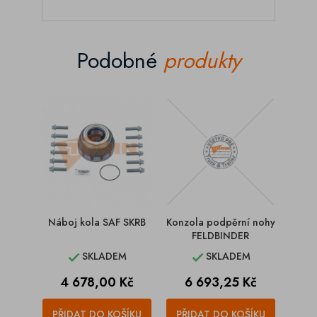
Podobné
produkty
Náboj kola SAF SKRB
Konzola podpěrní nohy
Pod
FELDBINDER
BP
SKLADEM
SKLADEM


Cena
Cena
C
4 678,00 Kč
6 693,25 Kč
1
PŘIDAT DO KOŠÍKU
PŘIDAT DO KOŠÍKU
PŘI